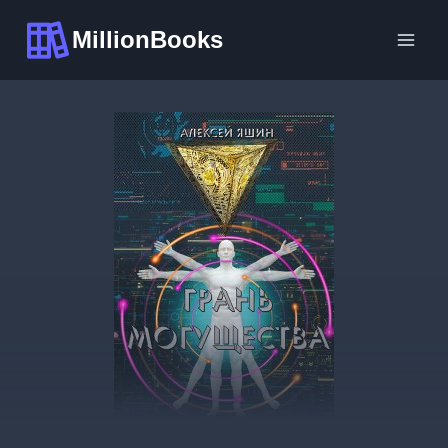
Перейти
MillionBooks
к
содержимому