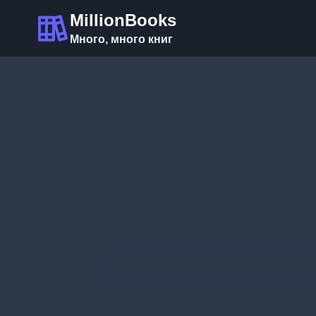
Перейти
MillionBooks
к
Много, много книг
содержимому