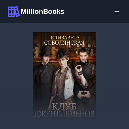
Перейти
MillionBooks
к
содержимому