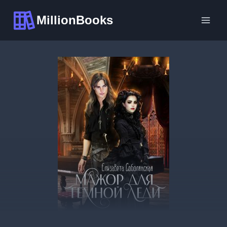
Перейти
MillionBooks
к
содержимому