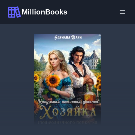
Перейти
MillionBooks
к
содержимому