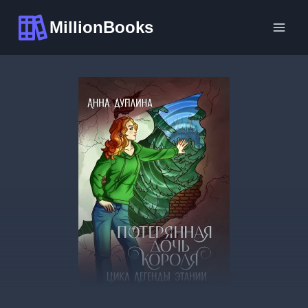
Перейти
MillionBooks
к
содержимому