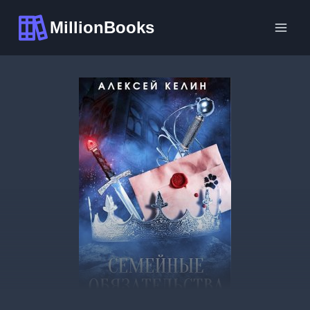
Перейти
MillionBooks
к
содержимому