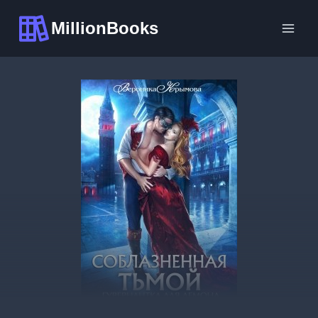
Перейти
MillionBooks
к
содержимому