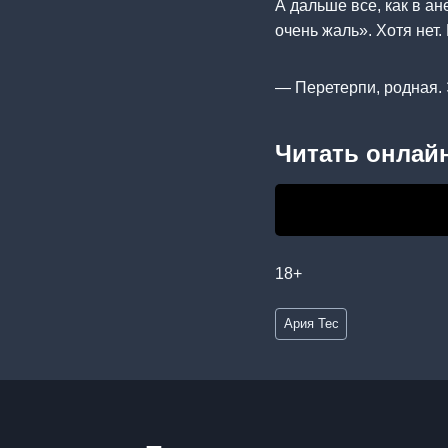
А дальше все, как в ан
очень жаль». Хотя нет.
— Перетерпи, родная. 
Читать онлайн
18+
Метки
Ария Тес
записи: