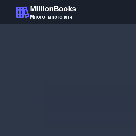
Перейти
MillionBooks
к
Много, много книг
содержимому