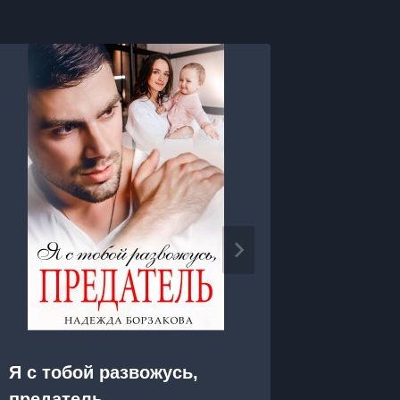
Я роди
Я с тобой развожусь,
предатель