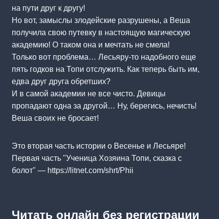
на пути друг к другу!
Но вот, замыслы злодейские разрушены, а Веша
получила свою путевку в настоящую магическую
академию! О таком она и мечтать не смела!
Только вот проблема… Лесьяру-то надобного еще
пять годков на Топи отслужить. Как теперь быть им,
едва друг друга обретших?
И в самой академии не все чисто. Девицы
пропадают одна за другой… Ну, берегись, нечисть!
Веша своих не бросает!
Это вторая часть истории о Весенье и Лесьяре!
Первая часть "Ученица Хозяина Топи, сказка с
болот" — https://litnet.com/shrt/Phii
Читать онлайн без регистрации