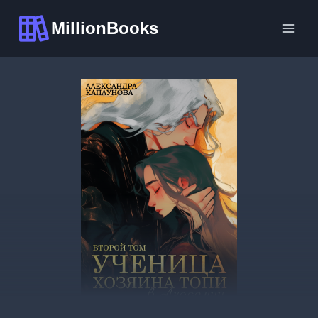
Перейти
MillionBooks
к
содержимому