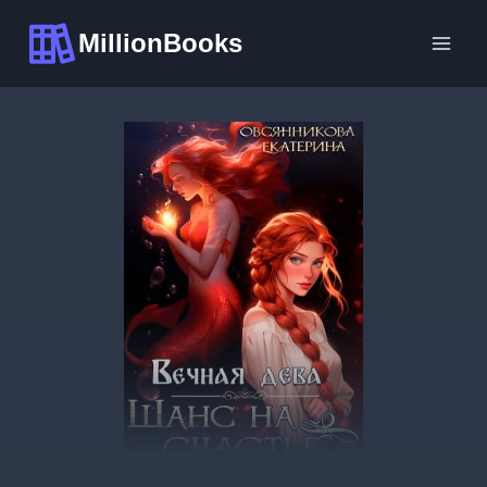
Перейти
MillionBooks
к
содержимому