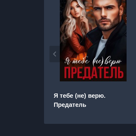
Я тебе (не) верю.
Предатель