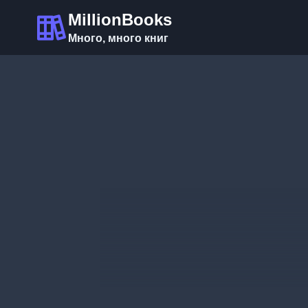
Перейти
MillionBooks
к
Много, много книг
содержимому