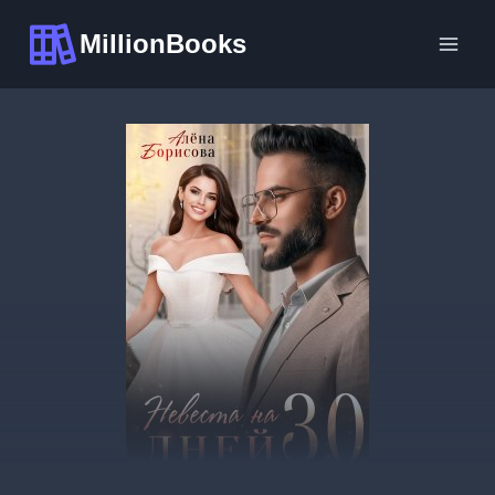
Перейти
MillionBooks
к
содержимому