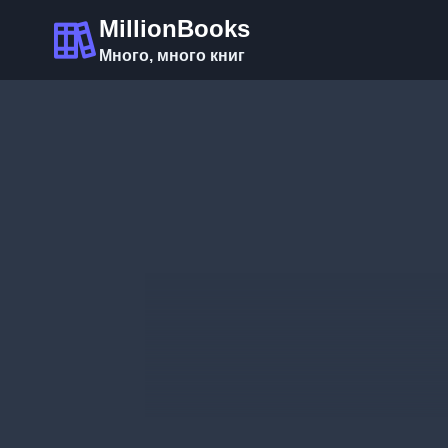
Перейти
MillionBooks
к
Много, много книг
содержимому