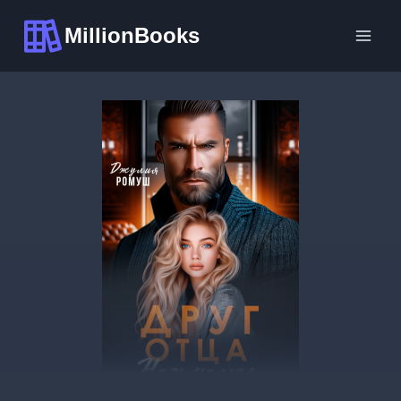
Перейти
MillionBooks
к
содержимому