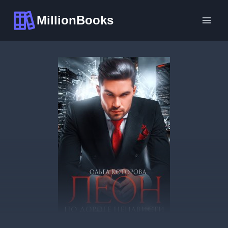
Перейти
MillionBooks
к
содержимому