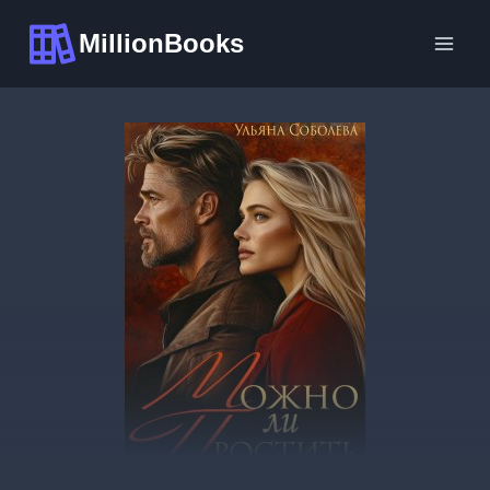
Перейти
MillionBooks
к
содержимому