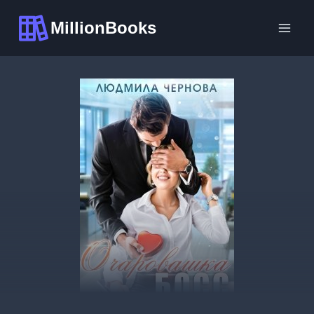
Перейти
MillionBooks
к
содержимому