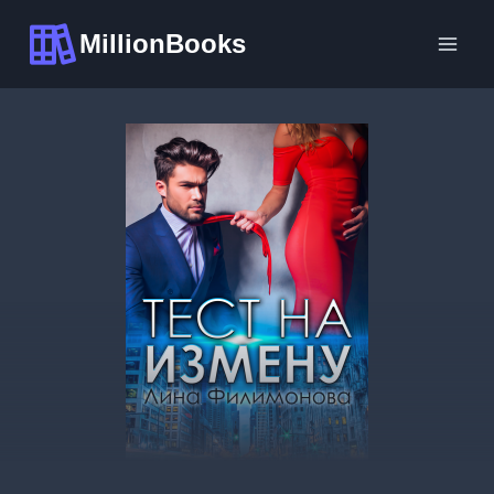
Перейти
MillionBooks
к
содержимому