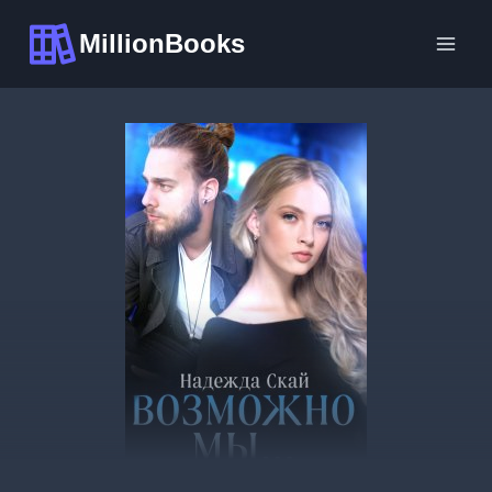
Перейти
MillionBooks
к
содержимому