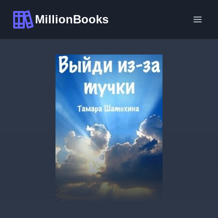
Перейти
MillionBooks
к
содержимому