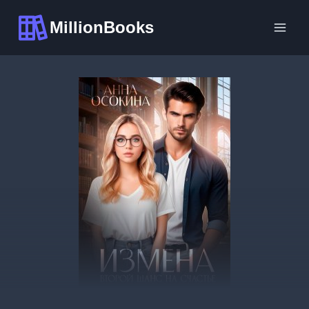
Перейти
MillionBooks
к
содержимому