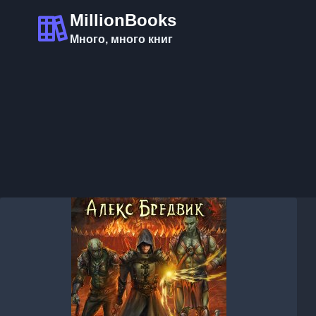
Перейти
MillionBooks
к
Много, много книг
содержимому