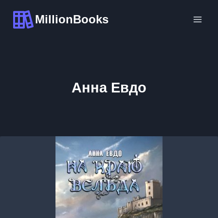
Перейти
MillionBooks
к
содержимому
Анна Евдо