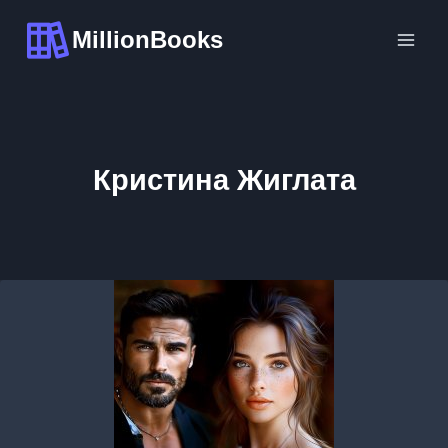
Перейти
MillionBooks
к
содержимому
Кристина Жиглата