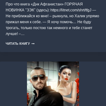
Про что книга «Днк Афганистан» ГОРЯЧАЯ
НОВИНКА "ЗЭК" (здесь): https://litnet.com/shrt/tfgJ —
Не приближайся ко мне! – рыкнула, но Халик упрямо
прижал меня к себе. — Я хочу помочь… Не буду
трогать, только постою так немного и тебе станет
лучше! –…
ДНК
ЧИТАТЬ КНИГУ
АФГАНИСТАН