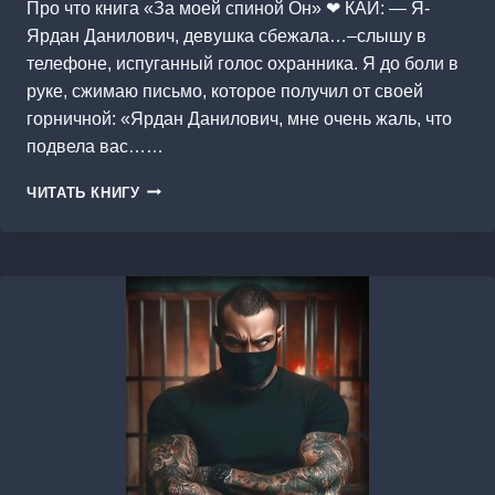
Про что книга «За моей спиной Он» ❤ КАЙ: — Я-
Ярдан Данилович, девушка сбежала…–слышу в
телефоне, испуганный голос охранника. Я до боли в
руке, сжимаю письмо, которое получил от своей
горничной: «Ярдан Данилович, мне очень жаль, что
подвела вас……
ЗА
ЧИТАТЬ КНИГУ
МОЕЙ
СПИНОЙ
ОН