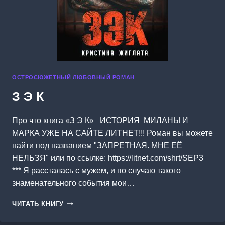
ОСТРОСЮЖЕТНЫЙ ЛЮБОВНЫЙ РОМАН
З Э К
Про что книга «З Э К» ИСТОРИЯ МИЛАНЫ И
МАРКА УЖЕ НА САЙТЕ ЛИТНЕТ!!! Роман вы можете
найти под названием "ЗАПРЕТНАЯ. МНЕ ЕЁ
НЕЛЬЗЯ" или по ссылке: https://litnet.com/shrt/SEP3
*** Я рассталась с мужем, и по случаю такого
знаменательного события мои…
З
ЧИТАТЬ КНИГУ
Э
К