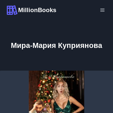
Перейти
MillionBooks
к
содержимому
Мира-Мария Куприянова