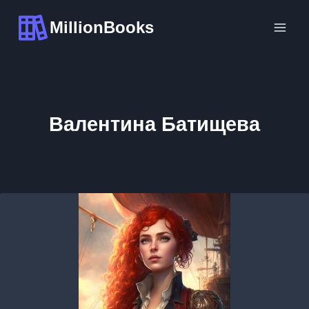
Перейти
MillionBooks
к
содержимому
Валентина Батищева