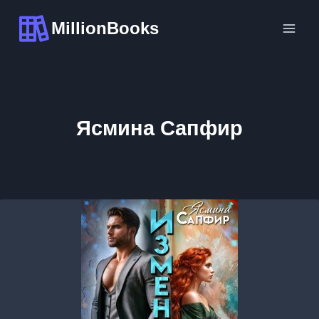
Перейти
MillionBooks
к
содержимому
Ясмина Сапфир