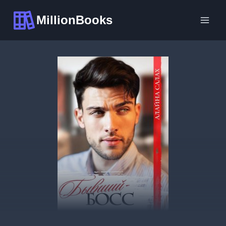
Перейти
MillionBooks
к
содержимому