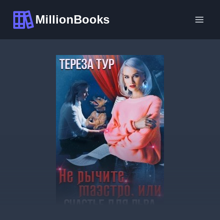
Перейти
MillionBooks
к
содержимому