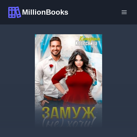
Перейти
MillionBooks
к
содержимому