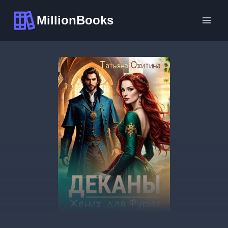
Перейти
MillionBooks
к
содержимому