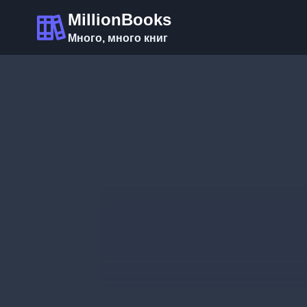
Перейти
MillionBooks
к
Много, много книг
содержимому