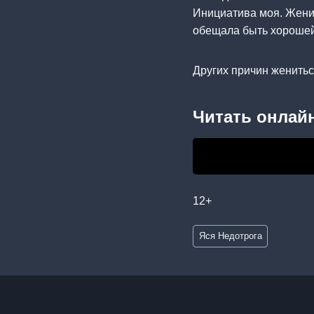
Инициатива моя. Жених
обещала быть хорошей
Других причин жениться
Читать онлайн
12+
Метки
Яся Недотрога
записи: