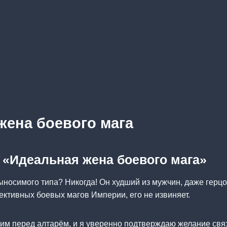
жена боевого мага
а «Идеальная жена боевого мага»
ыносимого типа? Никогда! Он худший из мужчин, даже герцог
ективных боевых магов Империи, его не извиняет.
оим перед алтарём, и я уверенно подтверждаю желание связ