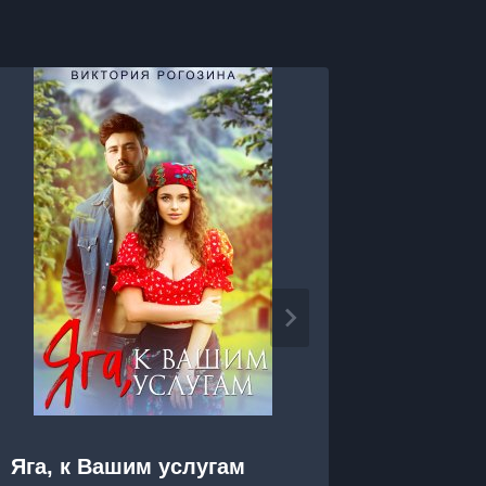
Яга, к Вашим услугам
Яга на