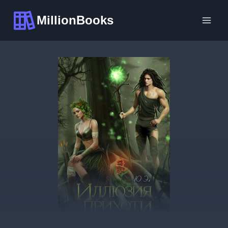
Перейти
MillionBooks
к
содержимому