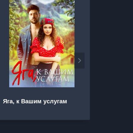
Яга, к Вашим услугам
Яга на