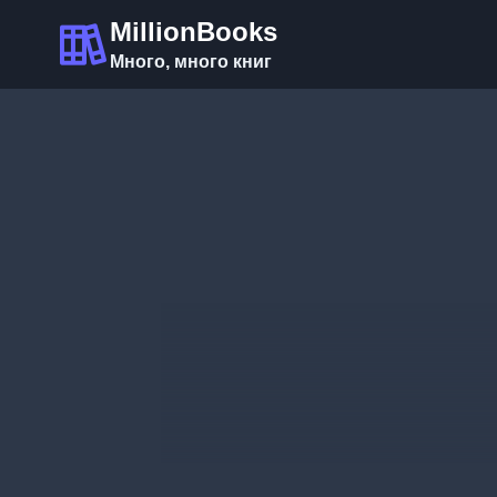
Перейти
MillionBooks
к
Много, много книг
содержимому