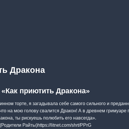
ть Дракона
а «Как приютить Дракона»
инном торте, я загадывала себе самого сильного и преданн
 что на мою голову свалится Дракон! А в древнем гримуаре 
кона, ты рискуешь полюбить его навсегда».
Родители Райты)https://litnet.com/shrt/PPrG