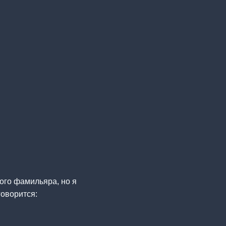
ого фамильяра, но я
говорится: