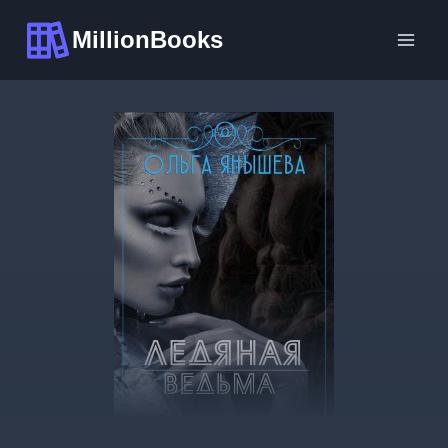
Перейти
MillionBooks
к
содержимому