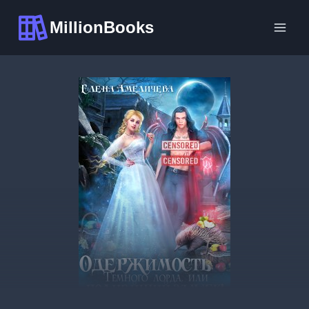
Перейти
MillionBooks
к
содержимому