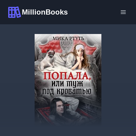
Перейти
MillionBooks
к
содержимому