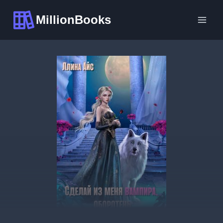
Перейти
MillionBooks
к
содержимому