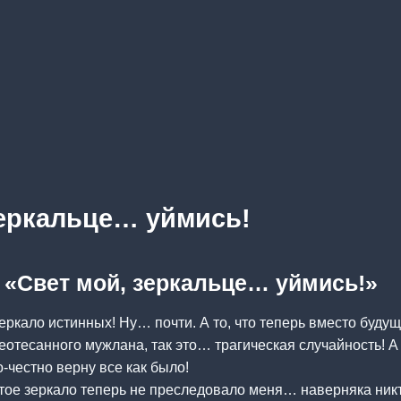
зеркальце… уймись!
а «Свет мой, зеркальце… уймись!»
Зеркало истинных! Ну… почти. А то, что теперь вместо буду
неотесанного мужлана, так это… трагическая случайность! 
о-честно верну все как было!
тое зеркало теперь не преследовало меня… наверняка никт