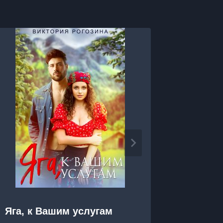
Яга, к Вашим услугам
Яга на