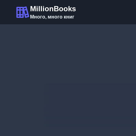
Перейти
MillionBooks
к
Много, много книг
содержимому