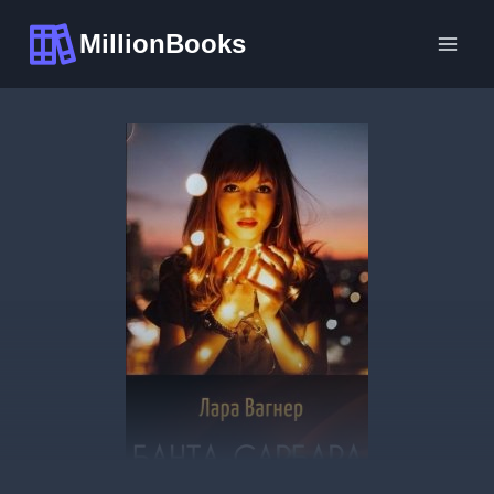
Перейти
MillionBooks
к
содержимому