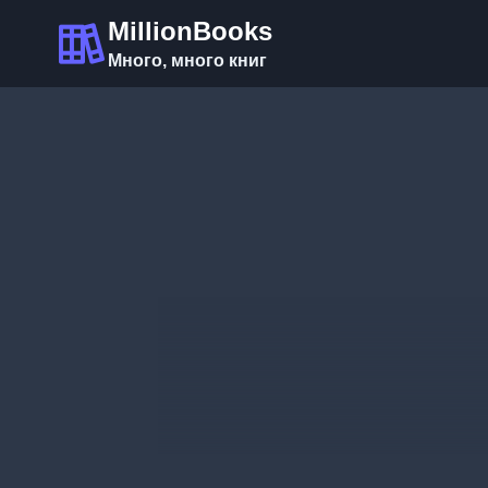
Перейти
MillionBooks
к
Много, много книг
содержимому