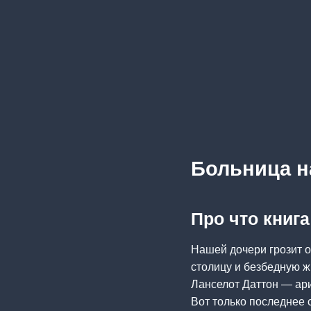
Больница н
Про что книг
Нашей дочери грозит о
столицу и безбедную ж
Ланселот Даттон — ар
Вот только последнее 