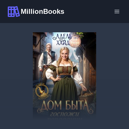
Перейти
MillionBooks
к
содержимому