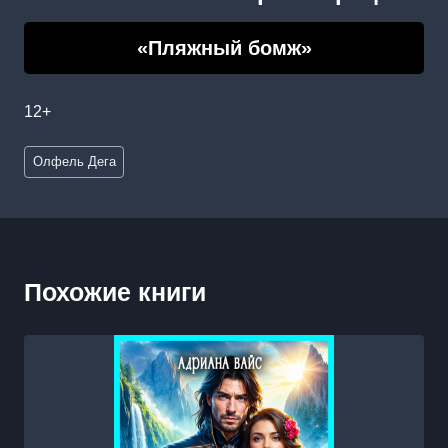
«Пляжный бомж»
12+
Метки
Олфель Дега
записи:
Похожие книги