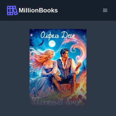
Перейти
MillionBooks
к
содержимому