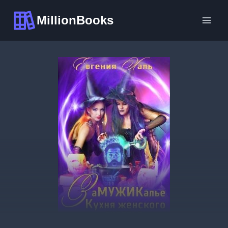
Перейти
MillionBooks
к
содержимому