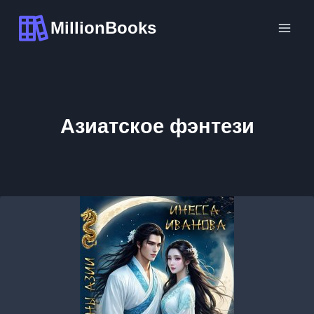
Перейти
MillionBooks
к
содержимому
Азиатское фэнтези