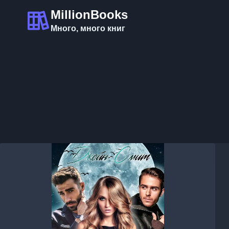
Перейти
MillionBooks
к
Много, много книг
содержимому