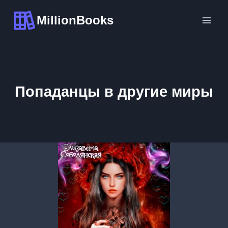
Перейти
MillionBooks
к
содержимому
Попаданцы в другие миры