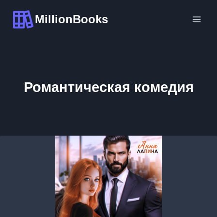
Перейти
MillionBooks
к
содержимому
Романтическая комедия