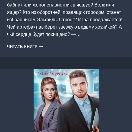
бабник или женоненавистник в чешуе? Волк или
ящер? Кто из оборотней, правящих городом, станет
избранником Эльфиды Стронг? Игра продолжается!
Чей артефакт выберет заезжую ведьму хозяйкой? А
чьё сердце будет похищено? —…
НЕВЕСТА
ЧИТАТЬ КНИГУ
№5.
КНИГА
2