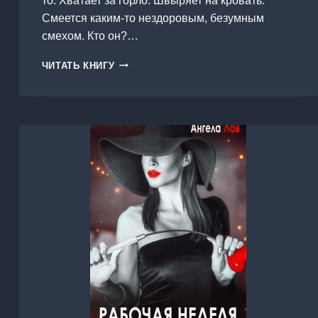
то. Хватает за горло. Швыряет на кровать.
Смеется каким-то нездоровым, безумным
смехом. Кто он?…
СРЕДИ
ЧИТАТЬ КНИГУ
МАЛЕНЬКИХ
СИНИХ
ЦВЕТОВ