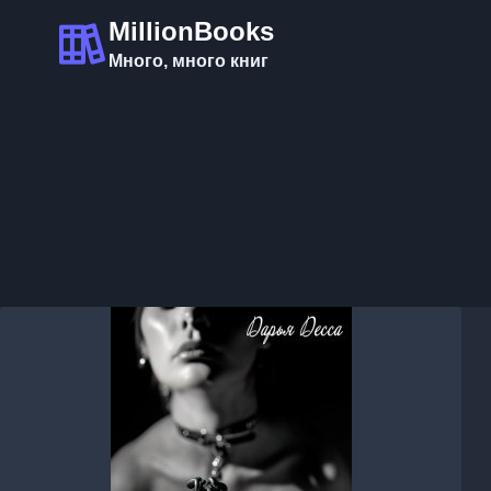
Перейти
MillionBooks
к
Много, много книг
содержимому